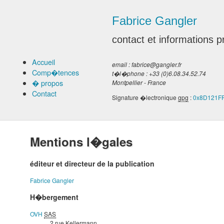
Fabrice
Gangler
contact et informations p
Accueil
email :
fabrice
@
gangler.fr
Comp�tences
t�l�phone :
+33 (0)6.08.34.52.74
� propos
Montpellier
-
France
Contact
Signature �lectronique
gpg
:
0x8D121F
Mentions l�gales
éditeur et directeur de la publication
Fabrice Gangler
H�bergement
OVH
SAS
2 rue Kellermann