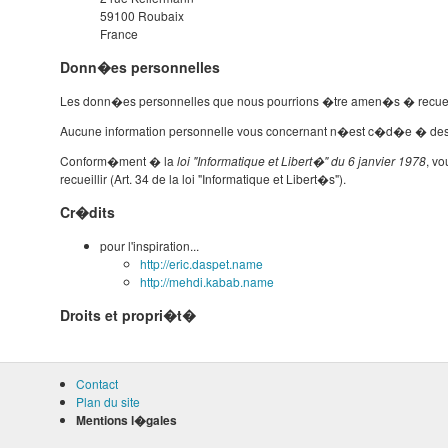
59100 Roubaix
France
Donn�es personnelles
Les donn�es personnelles que nous pourrions �tre amen�s � recueillir 
Aucune information personnelle vous concernant n�est c�d�e � des t
Conform�ment � la
loi "Informatique et Libert�" du 6 janvier 1978
, v
recueillir (Art. 34 de la loi "Informatique et Libert�s").
Cr�dits
pour l'inspiration...
http://eric.daspet.name
http://mehdi.kabab.name
Droits et propri�t�
Contact
Plan du site
Mentions l�gales